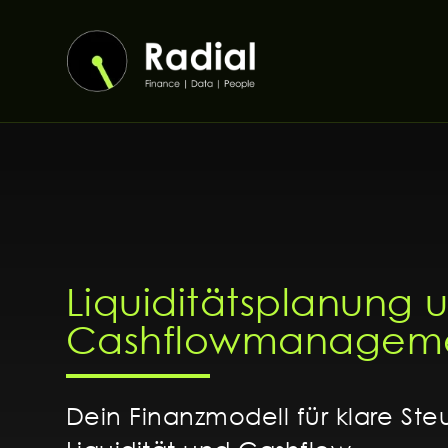
Zum
Inhalt
springen
Liquiditätsplanung 
Cashflowmanagem
Dein Finanzmodell für klare St