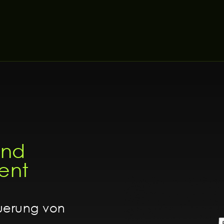
und
ent
euerung von