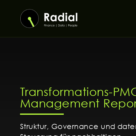
Zum
Inhalt
springen
Transformations-PM
Management Repor
Struktur, Governance und date